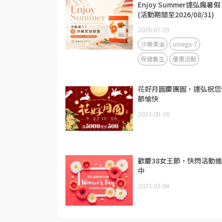
Enjoy Summer達弘瘋暑假
(活動期間至2026/08/31)
2026-07-29
沙棘果油
omega-7
保健養生
優惠活動
花好月圓慶團圓，達弘祝您
節愉快
2023-09-26
歡慶38女王節，快閃活動
中
2023-03-04