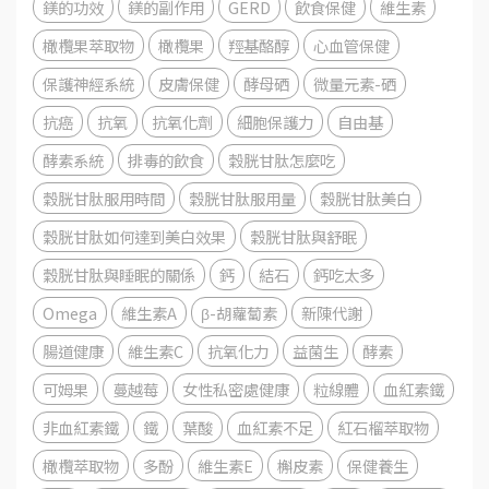
鎂的功效
鎂的副作用
GERD
飲食保健
維生素
橄欖果萃取物
橄欖果
羥基酪醇
心血管保健
保護神經系統
皮膚保健
酵母硒
微量元素-硒
抗癌
抗氧
抗氧化劑
細胞保護力
自由基
酵素系統
排毒的飲食
穀胱甘肽怎麼吃
穀胱甘肽服用時間
穀胱甘肽服用量
穀胱甘肽美白
穀胱甘肽如何達到美白效果
穀胱甘肽與舒眠
穀胱甘肽與睡眠的關係
鈣
結石
鈣吃太多
Omega
維生素A
β-胡蘿蔔素
新陳代謝
腸道健康
維生素C
抗氧化力
益菌生
酵素
可姆果
蔓越莓
女性私密處健康
粒線體
血紅素鐵
非血紅素鐵
鐵
葉酸
血紅素不足
紅石榴萃取物
橄欖萃取物
多酚
維生素E
槲皮素
保健養生