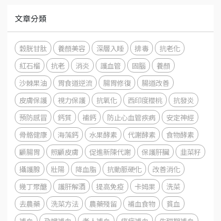
文章分類
穀胱甘肽
養顏美容
深層入睡
排毒
抗老化
紅石榴
抗老
消炎
護血管
固腦
養顏
沙棘果油
胃食道逆流
腸胃修復
腸道改善
皮膚保護
視力保護
抗氧化
西印度櫻桃
抗發炎
預防感冒
鈣質
補鈣
防止心血管疾病
安定神經
骨骼健康
海藻鈣
水果酵素
代謝酵素
食物酵素
顧腸胃
照顧皮膚
促進新陳代謝
保護肝臟
韭菜籽
攝護腺
壯陽
降血脂
抗動脈硬化
改善消化
幾丁聚醣
護肝解酒
提高免疫
卡姆果
洗菜
去農藥
洗菜方法
農藥殘留
補血食物
貧血
補血
孕婦補血
老人補血
癌症補血
生理期補血