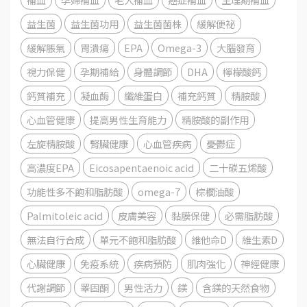
益生菌
益生菌功用
益生菌菌株
緩解便祕
緩解脹氣
胃潰瘍
EPA
Omega-3
大腦發育
視力保健
孕期補給
身體調節
DHA
檸檬酸鈣
鈣質補充
凝血酶
纖維蛋白
補充鈣質
精胺酸
心血管健康
提高男性生育能力
精胺酸的副作用
左旋精胺酸
腎臟健康
心血管疾病
憂鬱症
高濃度EPA
Eicosapentaenoic acid
二十碳五烯酸
功能性多不飽和脂肪酸
omega-7
棕櫚油酸
Palmitoleic acid
皮膚美容
黏膜保健
必需脂肪酸
無法自行合成
單元不飽和脂肪酸
維他命D
維生素D
心臟健康
免疫系統
疾病預防
肌肉強化
神經健康
代謝調節
睪固酮
男性活力
鎂
含鎂的天然食物