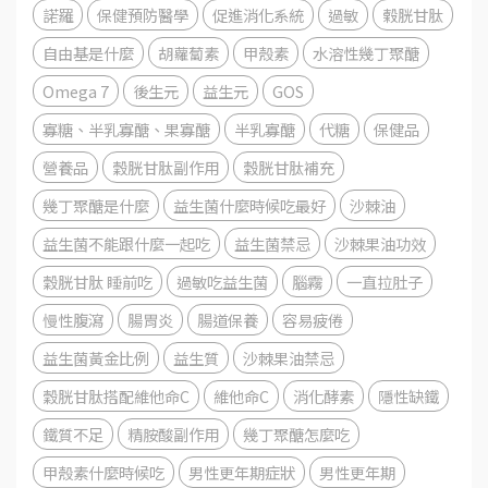
諾羅
保健預防醫學
促進消化系統
過敏
榖胱甘肽
自由基是什麼
胡蘿蔔素
甲殼素
水溶性幾丁聚醣
Omega 7
後生元
益生元
GOS
寡糖、半乳寡醣、果寡醣
半乳寡醣
代糖
保健品
營養品
穀胱甘肽副作用
穀胱甘肽補充
幾丁聚醣是什麼
益生菌什麼時候吃最好
沙棘油
益生菌不能跟什麼一起吃
益生菌禁忌
沙棘果油功效
穀胱甘肽 睡前吃
過敏吃益生菌
腦霧
一直拉肚子
慢性腹瀉
腸胃炎
腸道保養
容易疲倦
益生菌黃金比例
益生質
沙棘果油禁忌
穀胱甘肽搭配維他命C
維他命C
消化酵素
隱性缺鐵
鐵質不足
精胺酸副作用
幾丁聚醣怎麼吃
甲殼素什麼時候吃
男性更年期症狀
男性更年期