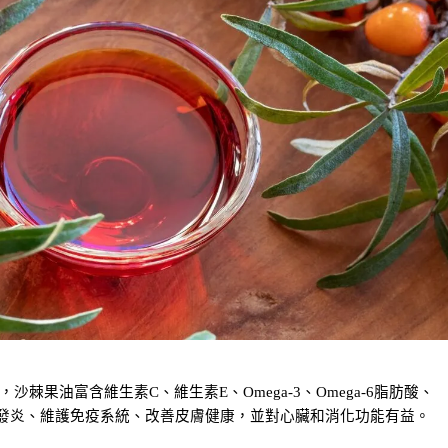
棘果油富含維生素C、維生素E、Omega-3、Omega-6脂肪酸、
能夠緩解發炎、維護免疫系統、改善皮膚健康，並對心臟和消化功能有益。