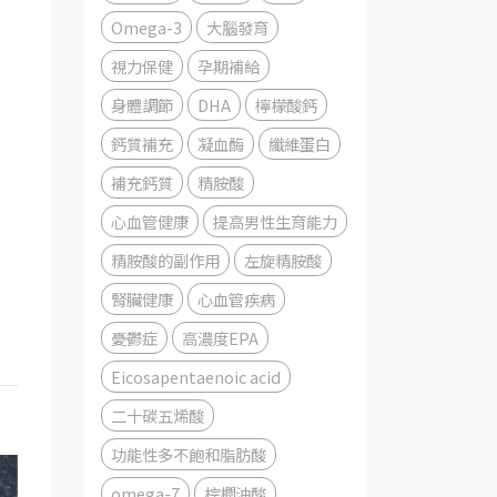
Omega-3
大腦發育
視力保健
孕期補給
身體調節
DHA
檸檬酸鈣
鈣質補充
凝血酶
纖維蛋白
補充鈣質
精胺酸
心血管健康
提高男性生育能力
精胺酸的副作用
左旋精胺酸
腎臟健康
心血管疾病
憂鬱症
高濃度EPA
Eicosapentaenoic acid
二十碳五烯酸
功能性多不飽和脂肪酸
omega-7
棕櫚油酸