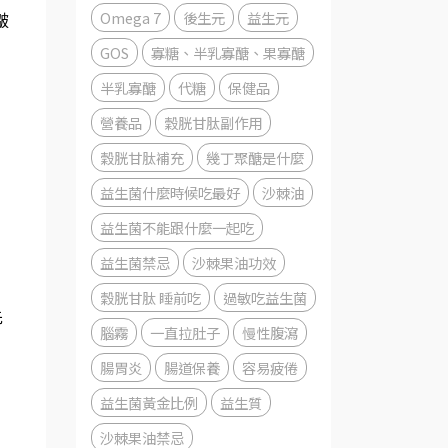
Omega 7
後生元
益生元
皺
GOS
寡糖、半乳寡醣、果寡醣
半乳寡醣
代糖
保健品
營養品
穀胱甘肽副作用
穀胱甘肽補充
幾丁聚醣是什麼
益生菌什麼時候吃最好
沙棘油
益生菌不能跟什麼一起吃
益生菌禁忌
沙棘果油功效
，
穀胱甘肽 睡前吃
過敏吃益生菌
先
腦霧
一直拉肚子
慢性腹瀉
腸胃炎
腸道保養
容易疲倦
，
益生菌黃金比例
益生質
沙棘果油禁忌