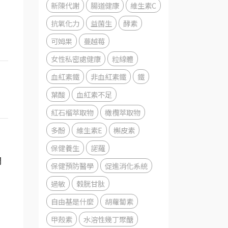
新陳代謝
腸道健康
維生素C
抗氧化力
益菌生
酵素
可姆果
蔓越莓
女性私密處健康
粒線體
血紅素鐵
非血紅素鐵
鐵
葉酸
血紅素不足
紅石榴萃取物
橄欖萃取物
多酚
維生素E
槲皮素
保健養生
諾羅
問
保健預防醫學
促進消化系統
過敏
榖胱甘肽
自由基是什麼
胡蘿蔔素
甲殼素
水溶性幾丁聚醣