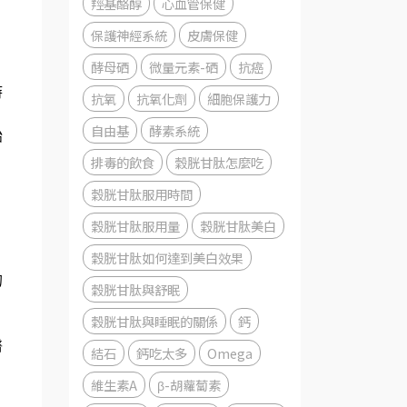
羥基酪醇
心血管保健
保護神經系統
皮膚保健
酵母硒
微量元素-硒
抗癌
時
抗氧
抗氧化劑
細胞保護力
自由基
酵素系統
始
排毒的飲食
穀胱甘肽怎麼吃
穀胱甘肽服用時間
穀胱甘肽服用量
穀胱甘肽美白
穀胱甘肽如何達到美白效果
的
穀胱甘肽與舒眠
穀胱甘肽與睡眠的關係
鈣
醫
結石
鈣吃太多
Omega
維生素A
β-胡蘿蔔素