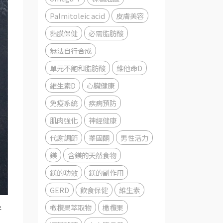
Palmitoleic acid
皮膚美容
黏膜保健
必需脂肪酸
無法自行合成
單元不飽和脂肪酸
維他命D
維生素D
心臟健康
免疫系統
疾病預防
肌肉強化
神經健康
代謝調節
睪固酮
男性活力
鎂
含鎂的天然食物
鎂的功效
鎂的副作用
GERD
飲食保健
維生素
橄欖果萃取物
橄欖果
好