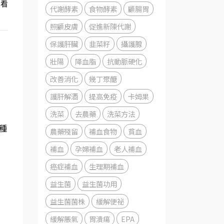
起看
代謝酵素
食物酵素
顧腸胃
照顧皮膚
促進新陳代謝
保護肝臟
韭菜籽
攝護腺
壯陽
降血脂
抗動脈硬化
改善消化
幾丁聚醣
護肝解酒
提高免疫
卡姆果
洗菜
去農藥
洗菜方法
多種
農藥殘留
補血食物
貧血
補血
孕婦補血
老人補血
癌症補血
生理期補血
益生菌
益生菌功用
益生菌菌株
緩解便祕
緩解脹氣
胃潰瘍
EPA