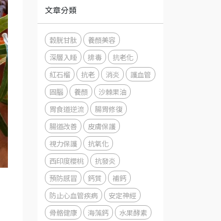
文章分類
穀胱甘肽
養顏美容
深層入睡
排毒
抗老化
紅石榴
抗老
消炎
護血管
固腦
養顏
沙棘果油
胃食道逆流
腸胃修復
腸道改善
皮膚保護
視力保護
抗氧化
西印度櫻桃
抗發炎
預防感冒
鈣質
補鈣
防止心血管疾病
安定神經
骨骼健康
海藻鈣
水果酵素