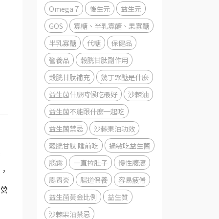
Omega 7
後生元
益生元
GOS
寡糖、半乳寡醣、果寡醣
半乳寡醣
代糖
保健品
營養品
穀胱甘肽副作用
穀胱甘肽補充
幾丁聚醣是什麼
益生菌什麼時候吃最好
沙棘油
益生菌不能跟什麼一起吃
益生菌禁忌
沙棘果油功效
穀胱甘肽 睡前吃
過敏吃益生菌
保
腦霧
一直拉肚子
慢性腹瀉
中，
腸胃炎
腸道保養
容易疲倦
的營
益生菌黃金比例
益生質
沙棘果油禁忌