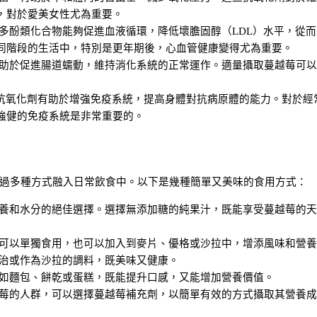
，對於愛美女性尤為重要。
的多酚類化合物能夠促進血液循環，降低壞膽固醇（LDL）水平，從而
同階段的生活中，特別是更年期後，心血管健康變得尤為重要。
有助於促進腸道蠕動，維持消化系統的正常運作。適量攝取蔓越莓可
他抗氧化劑有助於增強免疫系統，提高身體對抗病原體的能力。對於經
強健的免疫系統是非常重要的。
過多種方式融入日常飲食中。以下是幾種簡單又美味的食用方式：
營養和水分的絕佳選擇。選擇無添加糖的純果汁，既能享受蔓越莓的
，可以單獨食用，也可以加入到麥片、優格或沙拉中，增添風味和營
明治或作為沙拉的調料，既美味又健康。
，如麵包、餅乾或蛋糕，既能提升口感，又能增加營養價值。
越莓的人群，可以選擇蔓越莓補充劑，以簡單有效的方式攝取其營養成