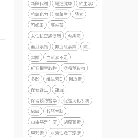
新陳代謝
腸道健康
維生素C
抗氧化力
益菌生
酵素
可姆果
蔓越莓
女性私密處健康
粒線體
血紅素鐵
非血紅素鐵
鐵
葉酸
血紅素不足
紅石榴萃取物
橄欖萃取物
多酚
維生素E
槲皮素
保健養生
諾羅
保健預防醫學
促進消化系統
過敏
榖胱甘肽
自由基是什麼
胡蘿蔔素
甲殼素
水溶性幾丁聚醣