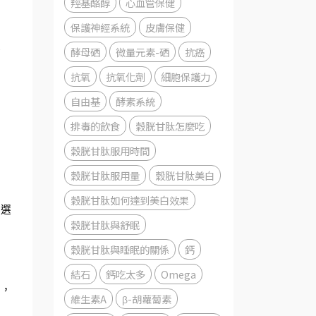
羥基酪醇
心血管保健
保護神經系統
皮膚保健
形
酵母硒
微量元素-硒
抗癌
抗氧
抗氧化劑
細胞保護力
自由基
酵素系統
排毒的飲食
穀胱甘肽怎麼吃
穀胱甘肽服用時間
穀胱甘肽服用量
穀胱甘肽美白
穀胱甘肽如何達到美白效果
物選
穀胱甘肽與舒眠
穀胱甘肽與睡眠的關係
鈣
結石
鈣吃太多
Omega
平，
維生素A
β-胡蘿蔔素