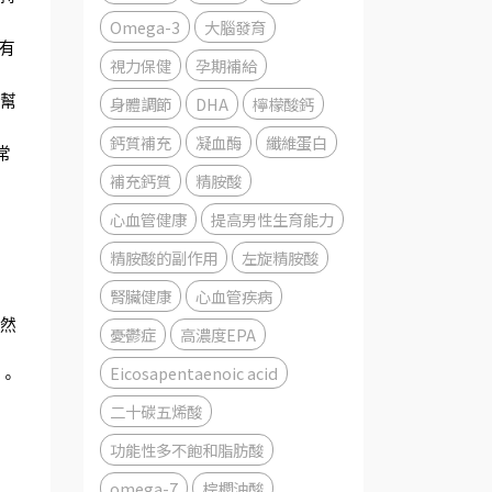
Omega-3
大腦發育
有
視力保健
孕期補給
以幫
身體調節
DHA
檸檬酸鈣
鈣質補充
凝血酶
纖維蛋白
常
補充鈣質
精胺酸
心血管健康
提高男性生育能力
精胺酸的副作用
左旋精胺酸
腎臟健康
心血管疾病
天然
憂鬱症
高濃度EPA
Eicosapentaenoic acid
養。
二十碳五烯酸
功能性多不飽和脂肪酸
omega-7
棕櫚油酸