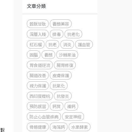
文章分類
穀胱甘肽
養顏美容
深層入睡
排毒
抗老化
紅石榴
抗老
消炎
護血管
固腦
養顏
沙棘果油
胃食道逆流
腸胃修復
腸道改善
皮膚保護
視力保護
抗氧化
西印度櫻桃
抗發炎
預防感冒
鈣質
補鈣
防止心血管疾病
安定神經
，
骨骼健康
海藻鈣
水果酵素
莓對