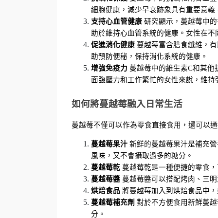
細胞健康，減少早衰跡象具有重要意義
支持心血管健康
 研究顯示，蔓越莓中
助於維持心血管系統的健康。女性在不
促進消化健康
 蔓越莓富含膳食纖維，
助預防便秘，保持消化系統的健康。
增強免疫力
 蔓越莓中的維生素C和其
面臨壓力和工作繁忙的女性來說，維持
如何將蔓越莓融入日常生活
蔓越莓不僅可以作為零食直接食用，還可以通
蔓越莓果汁
 新鮮的蔓越莓果汁是補充
風味，又不會攝取過多的糖分。
蔓越莓乾
 蔓越莓乾是一種便捷的零食
蔓越莓醬
 蔓越莓醬可以搭配烤肉、三
烘焙食品
 將蔓越莓加入到烘焙食品中
蔓越莓補充劑
 對於不方便食用新鮮蔓
分。