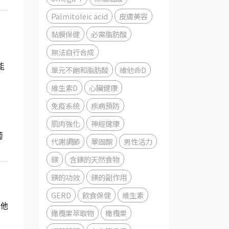
Palmitoleic acid
皮膚美容
黏膜保健
必需脂肪酸
無法自行合成
能
單元不飽和脂肪酸
維他命D
維生素D
心臟健康
免疫系統
疾病預防
肌肉強化
神經健康
葡
代謝調節
睪固酮
男性活力
鎂
含鎂的天然食物
鎂的功效
鎂的副作用
GERD
飲食保健
維生素
其他
橄欖果萃取物
橄欖果