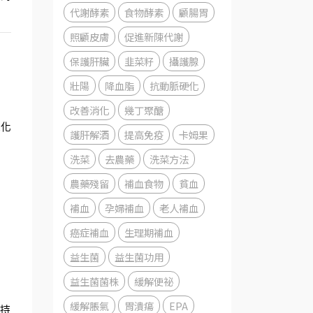
代謝酵素
食物酵素
顧腸胃
照顧皮膚
促進新陳代謝
保護肝臟
韭菜籽
攝護腺
壯陽
降血脂
抗動脈硬化
改善消化
幾丁聚醣
氧化
護肝解酒
提高免疫
卡姆果
洗菜
去農藥
洗菜方法
農藥殘留
補血食物
貧血
補血
孕婦補血
老人補血
癌症補血
生理期補血
益生菌
益生菌功用
益生菌菌株
緩解便祕
緩解脹氣
胃潰瘍
EPA
維持