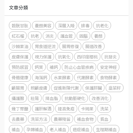
文章分類
穀胱甘肽
養顏美容
深層入睡
排毒
抗老化
紅石榴
抗老
消炎
護血管
固腦
養顏
沙棘果油
胃食道逆流
腸胃修復
腸道改善
皮膚保護
視力保護
抗氧化
西印度櫻桃
抗發炎
預防感冒
鈣質
補鈣
防止心血管疾病
安定神經
骨骼健康
海藻鈣
水果酵素
代謝酵素
食物酵素
顧腸胃
照顧皮膚
促進新陳代謝
保護肝臟
韭菜籽
攝護腺
壯陽
降血脂
抗動脈硬化
改善消化
幾丁聚醣
護肝解酒
提高免疫
卡姆果
洗菜
去農藥
洗菜方法
農藥殘留
補血食物
貧血
補血
孕婦補血
老人補血
癌症補血
生理期補血