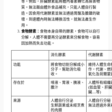
等。例如，肝臟酵素能將體內毒素轉化為無害物
質。無法藉由體外食品補充，只能人體自行製
造。因食用代謝酵素並無法通過胃酸及膽鹽的破
壞，到達體內時無法轉換活性，就無法產生作
用。
食物酵素：
食物本身自帶的酵素，食物可以自行
分解，人體不需要再分泌酵素來分解食物。容易
因加熱而失去功能。
消化酵素
代謝酵素
功能
將食物切割分解成小
維持人體生命
分子，幫助消化吸
作，代謝、燃
收。
氧化及荷爾蒙
存在於
唾液、胃液、胰液、
人體所有組織
膽汁
(如血管、肝
臟....等)
來源
人體自行分泌
人體自行分秘
生鮮蔬果或未經烹煮
無法透過外來
的肉類