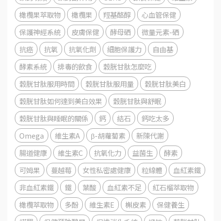
橄欖果萃取物
橄欖果
羥基酪醇
心血管保健
保護神經系統
皮膚保健
酵母硒
微量元素-硒
抗癌
抗氧
抗氧化劑
細胞保護力
自由基
酵素系統
排毒的飲食
穀胱甘肽怎麼吃
穀胱甘肽服用時間
穀胱甘肽服用量
穀胱甘肽美白
穀胱甘肽如何達到美白效果
穀胱甘肽與舒眠
穀胱甘肽與睡眠的關係
鈣
結石
鈣吃太多
Omega
維生素A
β-胡蘿蔔素
新陳代謝
腸道健康
維生素C
抗氧化力
益菌生
酵素
可姆果
蔓越莓
女性私密處健康
粒線體
血紅素鐵
非血紅素鐵
鐵
葉酸
血紅素不足
紅石榴萃取物
橄欖萃取物
多酚
維生素E
槲皮素
保健養生