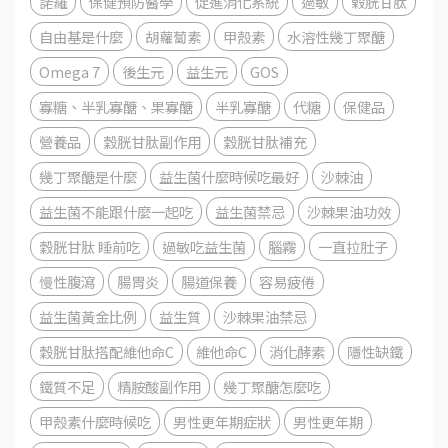
諾羅
保健預防醫學
促進消化系統
過敏
榖胱甘肽
自由基是什麼
胡蘿蔔素
甲殼素
水溶性幾丁聚醣
Omega 7
後生元
益生元
GOS
寡糖、半乳寡醣、果寡醣
半乳寡醣
代糖
保健品
營養品
穀胱甘肽副作用
穀胱甘肽補充
幾丁聚醣是什麼
益生菌什麼時候吃最好
沙棘油
益生菌不能跟什麼一起吃
益生菌禁忌
沙棘果油功效
穀胱甘肽 睡前吃
過敏吃益生菌
腦霧
一直拉肚子
慢性腹瀉
腸胃炎
腸道保養
容易疲倦
益生菌黃金比例
益生質
沙棘果油禁忌
穀胱甘肽搭配維他命C
維他命C
消化酵素
隱性缺鐵
鐵質不足
精胺酸副作用
幾丁聚醣怎麼吃
甲殼素什麼時候吃
男性更年期症狀
男性更年期