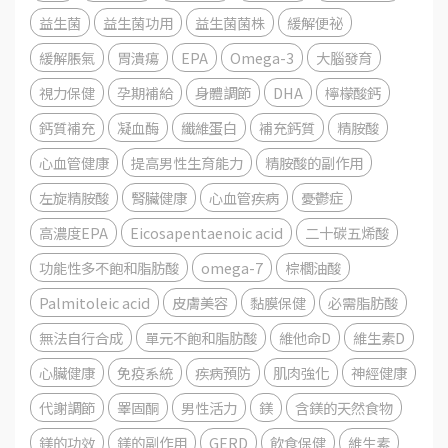
益生菌
益生菌功用
益生菌菌株
緩解便祕
緩解脹氣
胃潰瘍
EPA
Omega-3
大腦發育
視力保健
孕期補給
身體調節
DHA
檸檬酸鈣
鈣質補充
凝血酶
纖維蛋白
補充鈣質
精胺酸
心血管健康
提高男性生育能力
精胺酸的副作用
左旋精胺酸
腎臟健康
心血管疾病
憂鬱症
高濃度EPA
Eicosapentaenoic acid
二十碳五烯酸
功能性多不飽和脂肪酸
omega-7
棕櫚油酸
Palmitoleic acid
皮膚美容
黏膜保健
必需脂肪酸
無法自行合成
單元不飽和脂肪酸
維他命D
維生素D
心臟健康
免疫系統
疾病預防
肌肉強化
神經健康
代謝調節
睪固酮
男性活力
鎂
含鎂的天然食物
鎂的功效
鎂的副作用
GERD
飲食保健
維生素