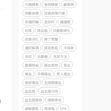
代謝酵素
食物酵素
顧腸胃
照顧皮膚
促進新陳代謝
保護肝臟
韭菜籽
攝護腺
。
壯陽
降血脂
抗動脈硬化
改善消化
幾丁聚醣
護肝解酒
提高免疫
卡姆果
洗菜
去農藥
洗菜方法
農藥殘留
補血食物
貧血
補血
孕婦補血
老人補血
癌症補血
生理期補血
益生菌
益生菌功用
益生菌菌株
緩解便祕
夠
緩解脹氣
胃潰瘍
EPA