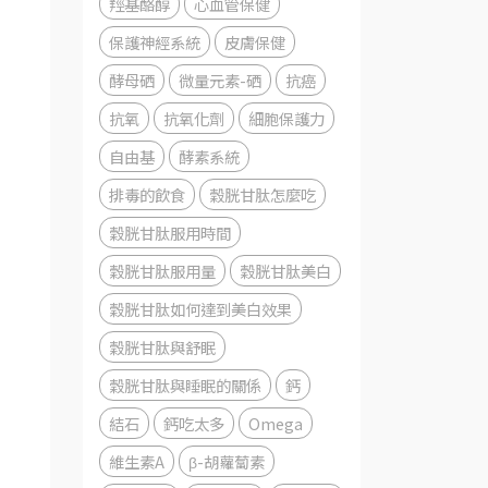
羥基酪醇
心血管保健
保護神經系統
皮膚保健
酵母硒
微量元素-硒
抗癌
抗氧
抗氧化劑
細胞保護力
自由基
酵素系統
排毒的飲食
穀胱甘肽怎麼吃
穀胱甘肽服用時間
穀胱甘肽服用量
穀胱甘肽美白
穀胱甘肽如何達到美白效果
穀胱甘肽與舒眠
，
穀胱甘肽與睡眠的關係
鈣
結石
鈣吃太多
Omega
維生素A
β-胡蘿蔔素