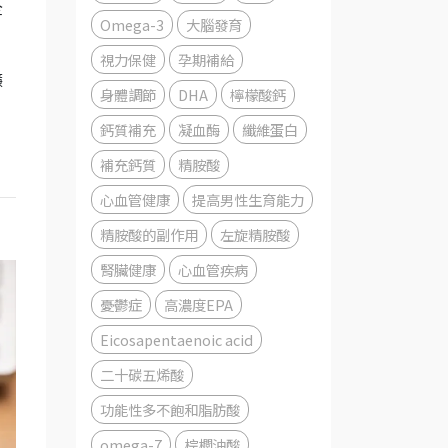
全
Omega-3
大腦發育
視力保健
孕期補給
鐮
身體調節
DHA
檸檬酸鈣
鈣質補充
凝血酶
纖維蛋白
補充鈣質
精胺酸
心血管健康
提高男性生育能力
精胺酸的副作用
左旋精胺酸
腎臟健康
心血管疾病
憂鬱症
高濃度EPA
Eicosapentaenoic acid
二十碳五烯酸
功能性多不飽和脂肪酸
omega-7
棕櫚油酸