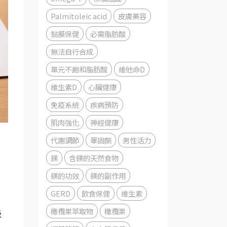
Palmitoleic acid
皮膚美容
黏膜保健
必需脂肪酸
無法自行合成
單元不飽和脂肪酸
維他命D
維生素D
心臟健康
免疫系統
疾病預防
肌肉強化
神經健康
。
代謝調節
睪固酮
男性活力
鎂
含鎂的天然食物
鎂的功效
鎂的副作用
GERD
飲食保健
維生素
橄欖果萃取物
橄欖果
吸