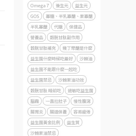
Omega 7
後生元
益生元
GOS
寡糖、半乳寡醣、果寡醣
半乳寡醣
代糖
保健品
營養品
穀胱甘肽副作用
穀胱甘肽補充
幾丁聚醣是什麼
益生菌什麼時候吃最好
沙棘油
益生菌不能跟什麼一起吃
益生菌禁忌
沙棘果油功效
穀胱甘肽 睡前吃
過敏吃益生菌
腦霧
一直拉肚子
慢性腹瀉
腸胃炎
腸道保養
容易疲倦
益生菌黃金比例
益生質
沙棘果油禁忌