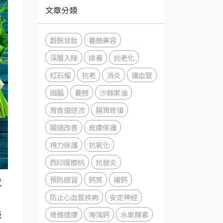
文章分類
穀胱甘肽
養顏美容
深層入睡
排毒
抗老化
紅石榴
抗老
消炎
護血管
固腦
養顏
沙棘果油
胃食道逆流
腸胃修復
腸道改善
皮膚保護
視力保護
抗氧化
西印度櫻桃
抗發炎
預防感冒
鈣質
補鈣
感
防止心血管疾病
安定神經
骨骼健康
海藻鈣
水果酵素
範