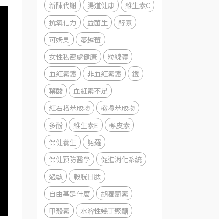
新陳代謝
腸道健康
維生素C
抗氧化力
益菌生
酵素
可姆果
蔓越莓
女性私密處健康
粒線體
血紅素鐵
非血紅素鐵
鐵
葉酸
血紅素不足
紅石榴萃取物
橄欖萃取物
多酚
維生素E
槲皮素
保健養生
諾羅
保健預防醫學
促進消化系統
過敏
榖胱甘肽
自由基是什麼
胡蘿蔔素
甲殼素
水溶性幾丁聚醣