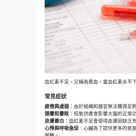
血紅素不足，又稱為貧血。當血紅素水平
常見症狀
疲倦與虛弱
：由於組織和器官無法獲得足
頭暈和暈眩
：低氧供應會影響大腦的正常
皮膚蒼白
：血紅素不足會使得皮膚因缺乏
心悸與呼吸急促
：心臟為了提供更多的氧
困難。